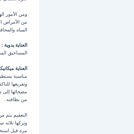
من الأمراض ا
المياه والمحا
العناية يدوية :
ن
المساحيق المنظ
العناية ميكانيكي
مناسبة يستطيع
وتفريغها للتاك
مضخائها إلى دا
من نظافته .
التعقيم يتم م
وتركها ثلاثه 
مرة قبل استخد