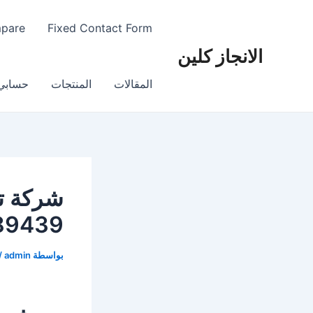
خطي
لى
mpare
Fixed Contact Form
لمحتوى
الانجاز كلين
المقالات
المنتجات
حسابي
شركة ت
89439
بواسطة
admin
/