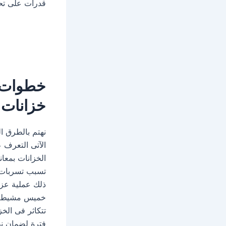
قدرات على تح
خطوات ت
خزانات
نهتم بالطرق ال
الآتى التعرف ع
الخزانات بمعا
تسبب تسربات ا
ذلك عملية عزل
خميس مشيط تعم
تتكاثر فى الخ
فترة لضمان نظا