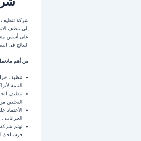
شرك
شركة تنظيف خز
إلى تنظف الان
على أسس معني
النتائج فى الت
من أهم ماتعمل
تنظيف خزان
التامة لأتر
تنظيف الخز
التخلص من 
الأعتماد ع
الخزانات .
تهتم شركة
فرشالحك لل