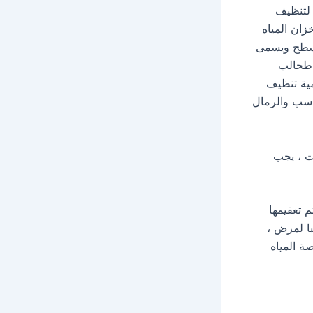
لتنظيف
ان المياه
أسطح ويسمى
 طحالب
مية تنظيف
1% فى أكيد تحمل الرواسب والرمال
ت ، يجب
 تعقيمها
با لمرض ،
ة المياه