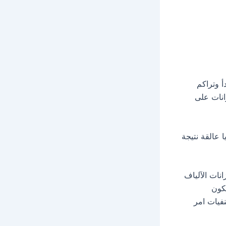
 وتراكم
انات على
 عالقة نتيجة
انات الآلياف
كون
نفيات امر