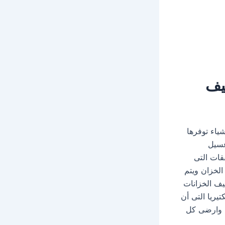
يف
ياء توفرها
غسيل
قات التى
لخزان ويتم
يف الخزانات
ريا التى أن
ى وارضى كل