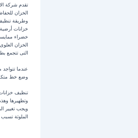
تقدم شركة ال
الخزان للحفاظ
وطريقة تنظيف
خزانات أرضية 
خضراء ممايسبب
التى تتجمع بط
عندما تتواجد 
وضع خط متكامل
تنظيف خزانات 
وتطهيرها وهذه
ويجب تغيير ال
الملوثة تسبب ف